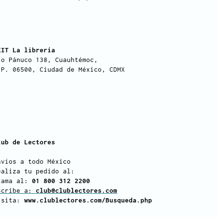
XIT La librería
ío Pánuco 138, Cuauhtémoc,
.P. 06500, Ciudad de México, CDMX
lub de Lectores
nvíos a todo México
ealiza tu pedido al:
lama al:
01 800 312 2200
scribe a:
club@clublectores.com
isita:
www.clublectores.com/Busqueda.php