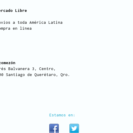
ercado Libre
nvíos a toda América Latina
ompra en línea
comezón
rés Balvanera 3, Centro,
00 Santiago de Querétaro, Qro.
Estamos en: