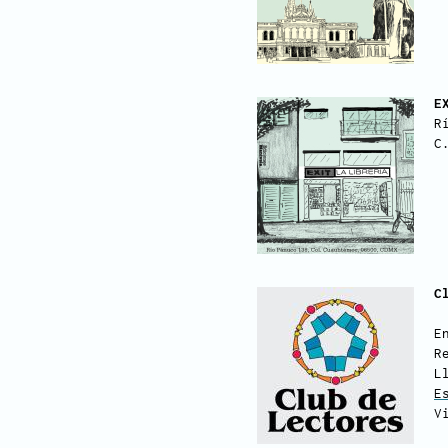
E
R
C
C
E
R
L
E
V