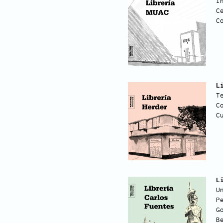
I
C
C
L
T
C
C
L
U
P
G
B