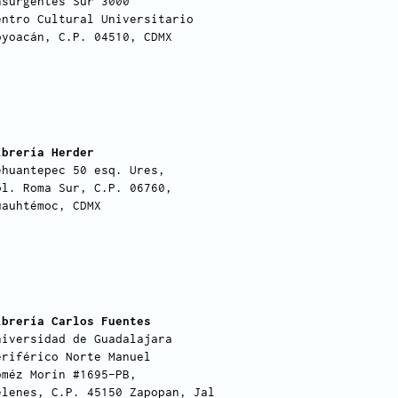
nsurgentes Sur 3000
entro Cultural Universitario
oyoacán, C.P. 04510, CDMX
ibrería Herder
ehuantepec 50 esq. Ures,
ol. Roma Sur, C.P. 06760,
uauhtémoc, CDMX
ibrería Carlos Fuentes
niversidad de Guadalajara
eriférico Norte Manuel
oméz Morín #1695-PB,
elenes, C.P. 45150 Zapopan, Jal