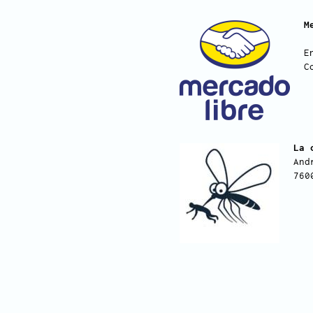
M
E
C
La 
And
760